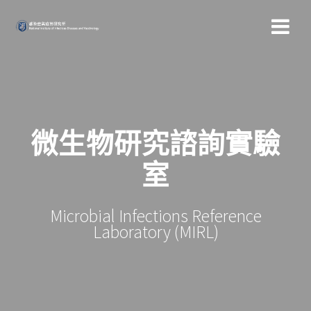
Skip
to
content
微生物研究諮詢實驗
室
Microbial Infections Reference
Laboratory (MIRL)